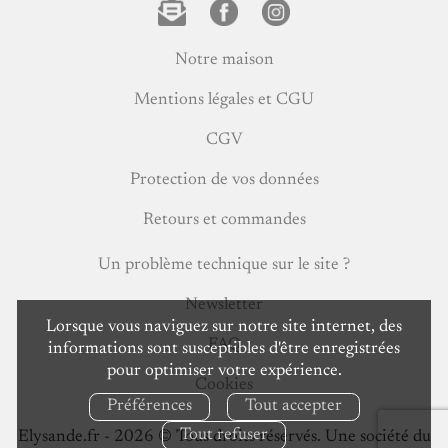
le
site
Notre maison
Mentions légales et CGU
CGV
Protection de vos données
Retours et commandes
Un problème technique sur le site ?
Newsletter
Lorsque vous naviguez sur notre site internet, des
FAQ
informations sont susceptibles d'être enregistrées
pour optimiser votre expérience.
Cookies
Préférences
Tout accepter
Tout refuser
Elysande.fr - 2026 ©️ Tous droits réservés. Une société du