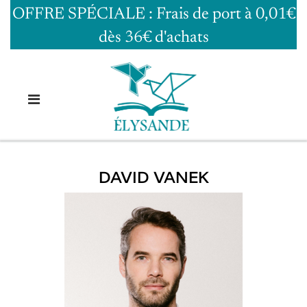
OFFRE SPÉCIALE : Frais de port à 0,01€
dès 36€ d'achats
DAVID VANEK