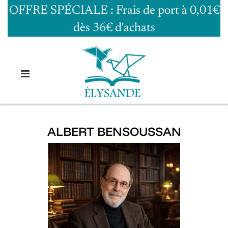
OFFRE SPÉCIALE : Frais de port à 0,01€
dès 36€ d'achats
ALBERT BENSOUSSAN