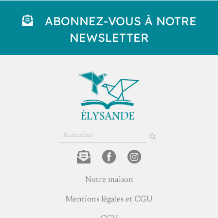
ABONNEZ-VOUS À NOTRE
NEWSLETTER
Rechercher
sur
le
site
Notre maison
Mentions légales et CGU